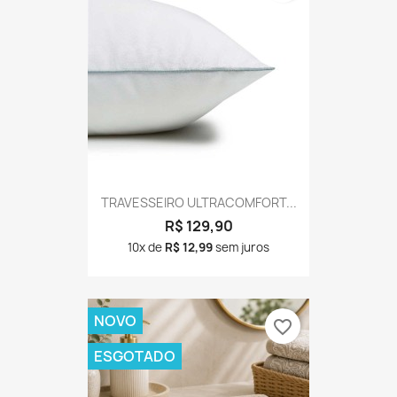
TRAVESSEIRO ULTRACOMFORT...
R$ 129,90
10x de
R$ 12,99
sem juros
NOVO
favorite_border
ESGOTADO