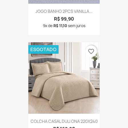
JOGO BANHO 2PCS VANILLA...
R$ 99,90
9x de
R$ 11,10
sem juros
ESGOTADO
favorite_border
COLCHA CASAL DULI ONA 220X240