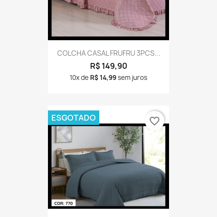
COLCHA CASAL FRUFRU 3PCS...
R$ 149,90
10x de
R$ 14,99
sem juros
ESGOTADO
favorite_border