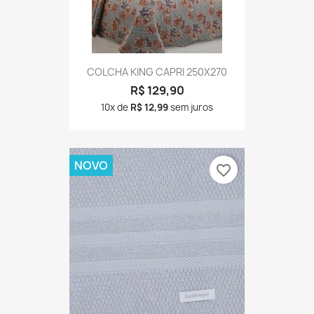
COLCHA KING CAPRI 250X270
R$ 129,90
10x de
R$ 12,99
sem juros
NOVO
favorite_border