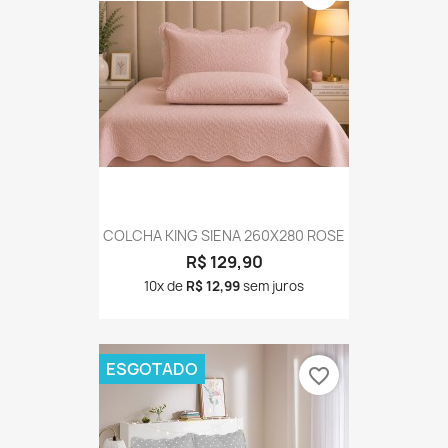
COLCHA KING SIENA 260X280 ROSE
R$ 129,90
10x de
R$ 12,99
sem juros
ESGOTADO
favorite_border