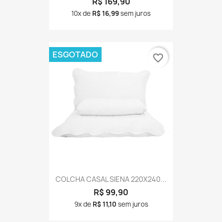
R$ 169,90
10x de
R$ 16,99
sem juros
ESGOTADO
favorite_border
COLCHA CASAL SIENA 220X240...
R$ 99,90
9x de
R$ 11,10
sem juros