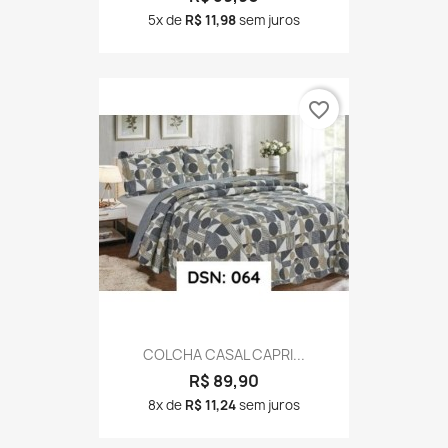
5x de
R$ 11,98
sem juros
favorite_border
COLCHA CASAL CAPRI...
R$ 89,90
8x de
R$ 11,24
sem juros