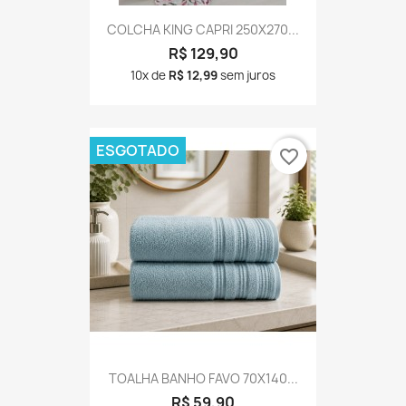
COLCHA KING CAPRI 250X270...
R$ 129,90
10x de
R$ 12,99
sem juros
ESGOTADO
favorite_border
TOALHA BANHO FAVO 70X140...
R$ 59,90