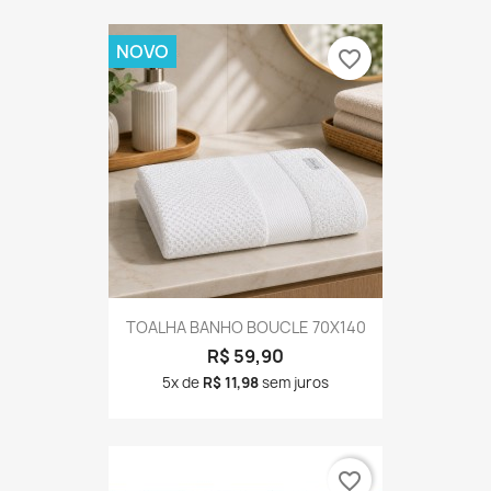
NOVO
favorite_border
TOALHA BANHO BOUCLE 70X140
R$ 59,90
5x de
R$ 11,98
sem juros
favorite_border