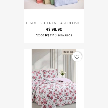
LENCOL QUEEN C/ELASTICO 150...
R$ 99,90
9x de
R$ 11,10
sem juros
favorite_border