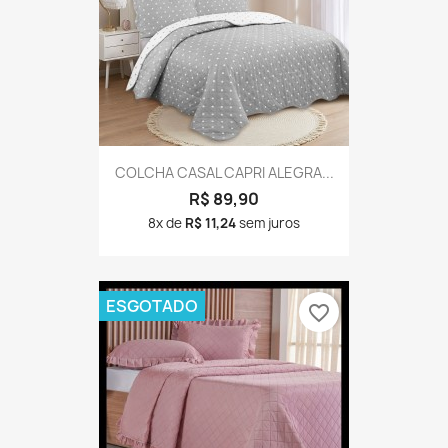
COLCHA CASAL CAPRI ALEGRA...
R$ 89,90
8x de
R$ 11,24
sem juros
ESGOTADO
favorite_border