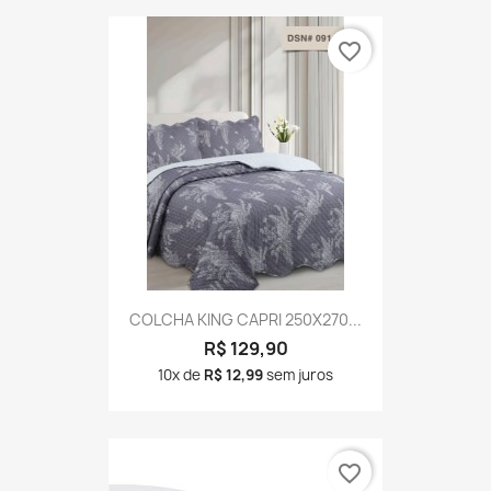
favorite_border
COLCHA KING CAPRI 250X270...
R$ 129,90
10x de
R$ 12,99
sem juros
favorite_border