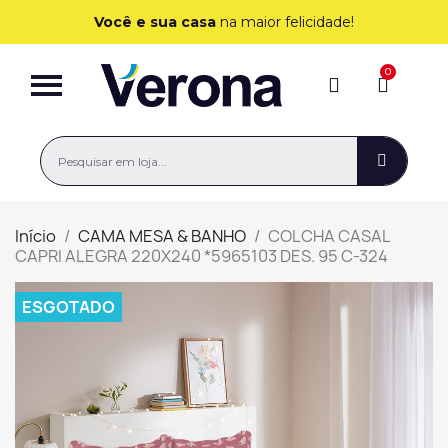
Você e sua casa
na maior felicidade!
Início
CAMA MESA & BANHO
COLCHA CASAL
CAPRI ALEGRA 220X240 *5965103 DES. 95 C-324
ESGOTADO