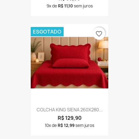
9x de
R$ 11,10
sem juros
ESGOTADO
favorite_border
COLCHA KING SIENA 260X280...
R$ 129,90
10x de
R$ 12,99
sem juros