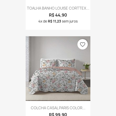
TOALHA BANHO LOUISE CORTTEX...
R$ 44,90
4x de
R$ 11,23
sem juros
favorite_border
COLCHA CASAL PARIS COLOR...
R$ 99,90