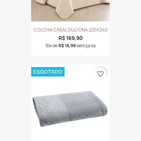
COLCHA CASAL DULI ONA 220X240
R$ 169,90
10x de
R$ 16,99
sem juros
ESGOTADO
favorite_border