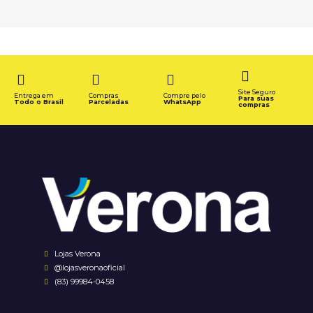
Site Seguro
Entrega em
Compras
Compre pelo
Para suas
Todo o Brasil
Parceladas
WhatsApp
compras
Lojas Verona
@lojasveronaoficial
(83) 99984-0458