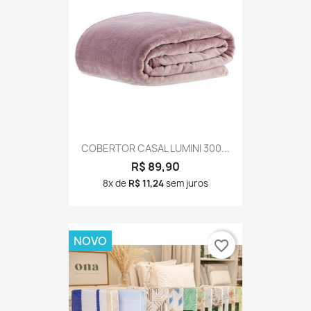
COBERTOR CASAL LUMINI 300...
R$ 89,90
8x de
R$ 11,24
sem juros
NOVO
favorite_border