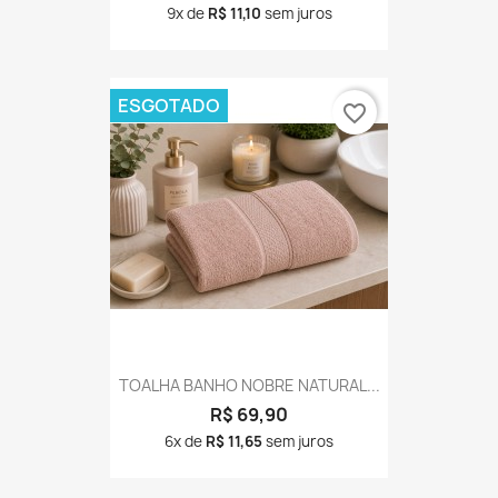
9x de
R$ 11,10
sem juros
ESGOTADO
favorite_border
TOALHA BANHO NOBRE NATURAL...
R$ 69,90
6x de
R$ 11,65
sem juros