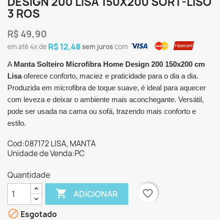
DESIGN 200 LISA 150X200 SORT-LISO
3 ROS
R$ 49,90
R$ 12,48
em até
4x
de
sem juros
com
A
Manta Solteiro Microfibra Home Design 200 150x200 cm
Lisa
oferece conforto, maciez e praticidade para o dia a dia.
Produzida em microfibra de toque suave, é ideal para aquecer
com leveza e deixar o ambiente mais aconchegante. Versátil,
pode ser usada na cama ou sofá, trazendo mais conforto e
estilo.
Cod:087172 LISA, MANTA
Unidade de Venda:PC
Quantidade

favorite_border
ADICIONAR

Esgotado