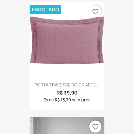
ESGOTADO
favorite_border
PORTA TRAVESSEIRO CRIARTE...
R$ 39,90
3x de
R$ 13,30
sem juros
favorite_border