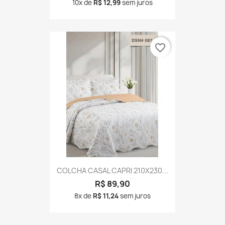
10x de
R$ 12,99
sem juros
favorite_border
COLCHA CASAL CAPRI 210X230...
R$ 89,90
8x de
R$ 11,24
sem juros