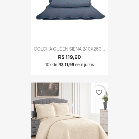
COLCHA QUEEN SIENA 240X260...
R$ 119,90
10x de
R$ 11,99
sem juros
favorite_border