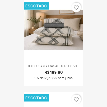
ESGOTADO
favorite_border
JOGO CAMA CASAL DUPLO 150...
R$ 189,90
10x de
R$ 18,99
sem juros
ESGOTADO
favorite_border