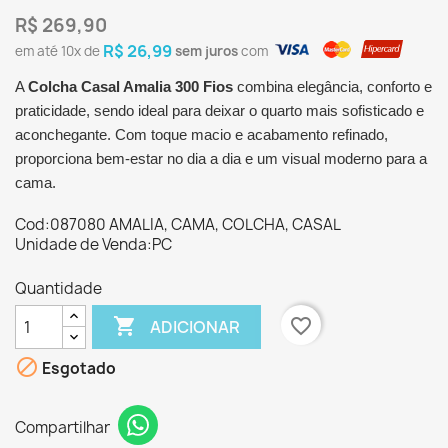
R$ 269,90
R$ 26,99
em até
10x
de
sem juros
com
A
Colcha Casal Amalia 300 Fios
combina elegância, conforto e
praticidade, sendo ideal para deixar o quarto mais sofisticado e
aconchegante. Com toque macio e acabamento refinado,
proporciona bem-estar no dia a dia e um visual moderno para a
cama.
Cod:087080 AMALIA, CAMA, COLCHA, CASAL
Unidade de Venda:PC
Quantidade

favorite_border
ADICIONAR

Esgotado
Compartilhar