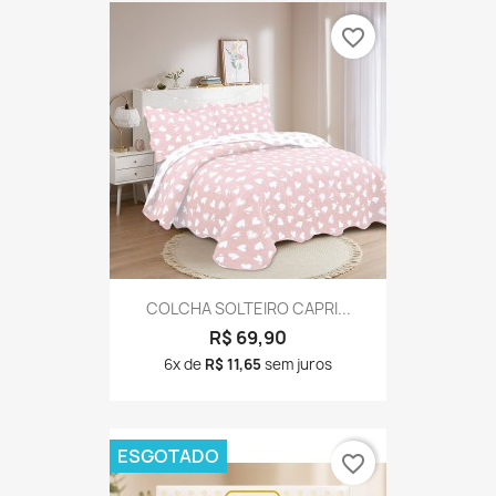
favorite_border
COLCHA SOLTEIRO CAPRI...
R$ 69,90
6x de
R$ 11,65
sem juros
ESGOTADO
favorite_border