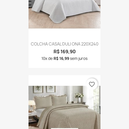
COLCHA CASAL DULI ONA 220X240
R$ 169,90
10x de
R$ 16,99
sem juros
favorite_border