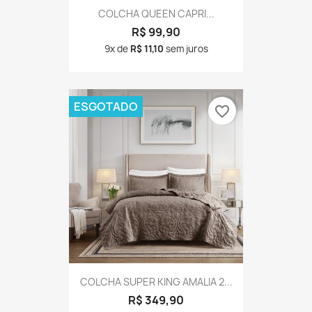
COLCHA QUEEN CAPRI...
R$ 99,90
9x de
R$ 11,10
sem juros
ESGOTADO
favorite_border
COLCHA SUPER KING AMALIA 2...
R$ 349,90