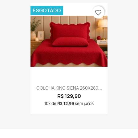
ESGOTADO
favorite_border
COLCHA KING SIENA 260X280...
R$ 129,90
10x de
R$ 12,99
sem juros