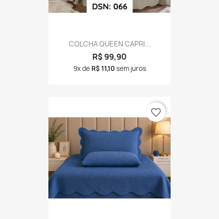
COLCHA QUEEN CAPRI...
R$ 99,90
9x de
R$ 11,10
sem juros
favorite_border