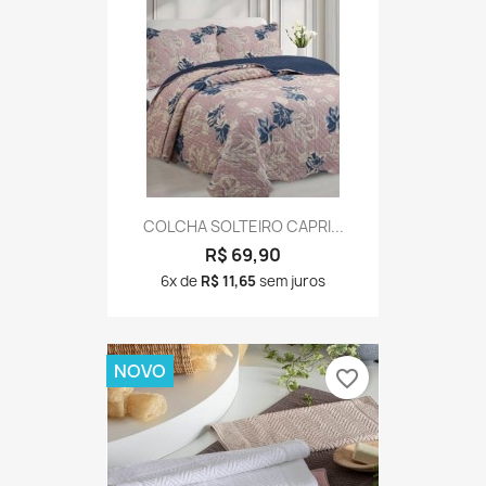
COLCHA SOLTEIRO CAPRI...
R$ 69,90
6x de
R$ 11,65
sem juros
NOVO
favorite_border