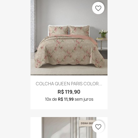
favorite_border
COLCHA QUEEN PARIS COLOR...
R$ 119,90
10x de
R$ 11,99
sem juros
favorite_border