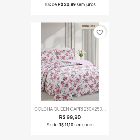
10x de
R$ 20,99
sem juros
favorite_border
COLCHA QUEEN CAPRI 230X250...
R$ 99,90
9x de
R$ 11,10
sem juros