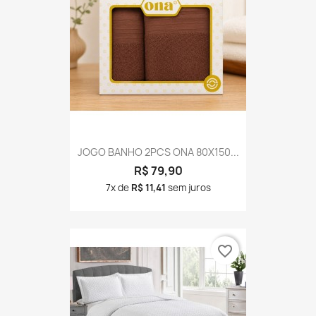
JOGO BANHO 2PCS ONA 80X150...
R$ 79,90
7x de
R$ 11,41
sem juros
favorite_border