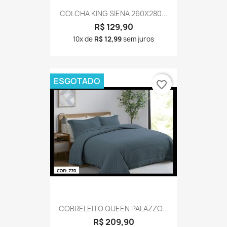
COLCHA KING SIENA 260X280...
R$ 129,90
10x de
R$ 12,99
sem juros
ESGOTADO
favorite_border
COBRELEITO QUEEN PALAZZO...
R$ 209,90