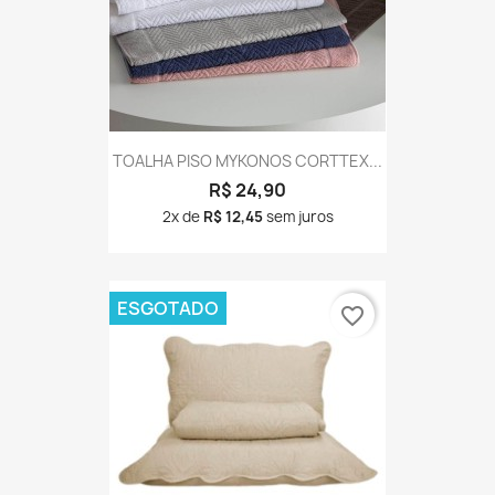
TOALHA PISO MYKONOS CORTTEX...
R$ 24,90
2x de
R$ 12,45
sem juros
ESGOTADO
favorite_border