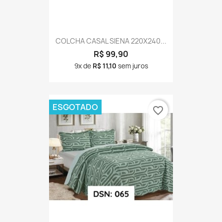
COLCHA CASAL SIENA 220X240...
R$ 99,90
9x de
R$ 11,10
sem juros
ESGOTADO
favorite_border