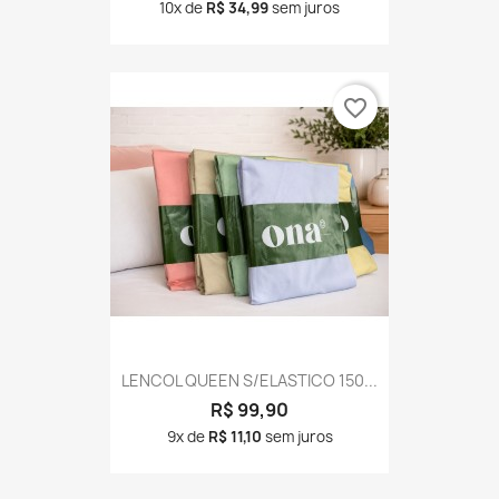
10x de
R$ 34,99
sem juros
favorite_border
LENCOL QUEEN S/ELASTICO 150...
R$ 99,90
9x de
R$ 11,10
sem juros