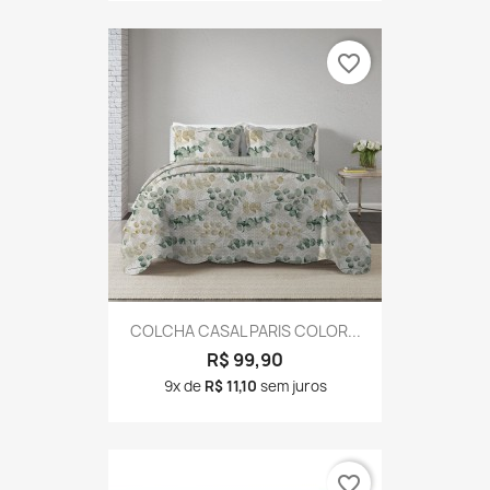
favorite_border
COLCHA CASAL PARIS COLOR...
R$ 99,90
9x de
R$ 11,10
sem juros
favorite_border