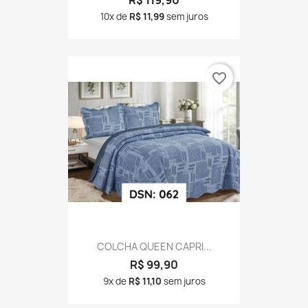
10x de
R$ 11,99
sem juros
favorite_border
COLCHA QUEEN CAPRI...
R$ 99,90
9x de
R$ 11,10
sem juros