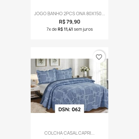
JOGO BANHO 2PCS ONA 80X150...
R$ 79,90
7x de
R$ 11,41
sem juros
favorite_border
COLCHA CASAL CAPRI...