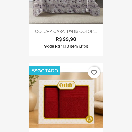
COLCHA CASAL PARIS COLOR...
R$ 99,90
9x de
R$ 11,10
sem juros
ESGOTADO
favorite_border