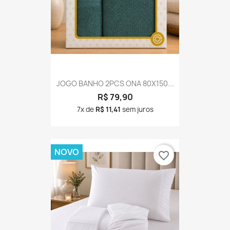
JOGO BANHO 2PCS ONA 80X150...
R$ 79,90
7x de
R$ 11,41
sem juros
NOVO
favorite_border