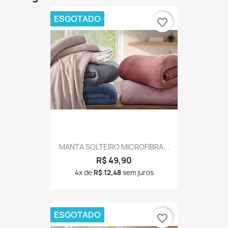
ESGOTADO
favorite_border
MANTA SOLTEIRO MICROFIBRA...
R$ 49,90
4x de
R$ 12,48
sem juros
ESGOTADO
favorite_border