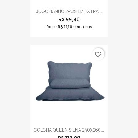
JOGO BANHO 2PCS LIZ EXTRA...
R$ 99,90
9x de
R$ 11,10
sem juros
favorite_border
COLCHA QUEEN SIENA 240X260...
R$ 119,90