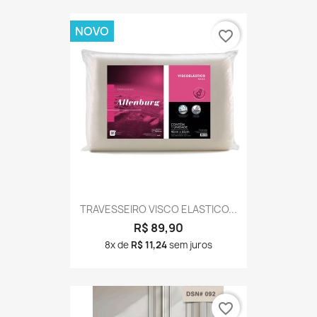
NOVO
favorite_border
TRAVESSEIRO VISCO ELASTICO...
R$ 89,90
8x de
R$ 11,24
sem juros
favorite_border