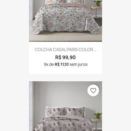
COLCHA CASAL PARIS COLOR...
R$ 99,90
9x de
R$ 11,10
sem juros
favorite_border