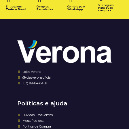
Site Seguro
Entrega em
Compras
Compre pelo
Para suas
Todo o Brasil
Parceladas
WhatsApp
compras
Lojas Verona
@lojasveronaoficial
(83) 99984-0458
Políticas e ajuda
Dúvidas Frequentes
Meus Pedidos
Política de Compra