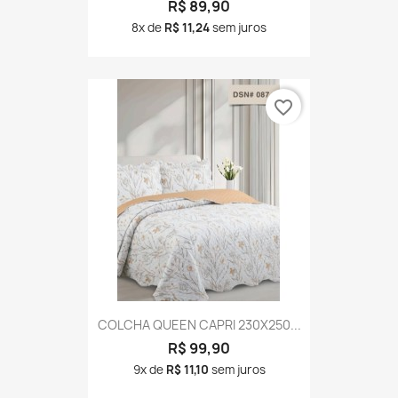
R$ 89,90
8x de
R$ 11,24
sem juros
favorite_border
COLCHA QUEEN CAPRI 230X250...
R$ 99,90
9x de
R$ 11,10
sem juros