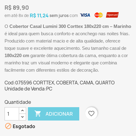
R$ 89,90
R$ 11,24
em até
8x
de
sem juros
com
O
Cobertor Casal Lumini 300 Corttex 180x220 cm – Marinho
é ideal para quem busca conforto e aconchego nas noites frias.
Produzido com material macio e de alta qualidade, oferece
toque suave e excelente aquecimento. Seu tamanho casal de
180x220 cm
garante ótima cobertura da cama, enquanto a cor
marinho traz um visual moderno e elegante que combina
facilmente com diferentes estilos de decoração.
Cod:075596 CORTTEX, COBERTA, CAMA, QUARTO
Unidade de Venda:PC
Quantidade

favorite_border
ADICIONAR

Esgotado