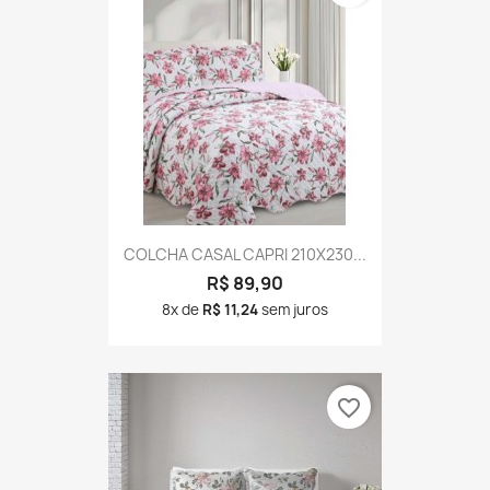
COLCHA CASAL CAPRI 210X230...
R$ 89,90
8x de
R$ 11,24
sem juros
favorite_border