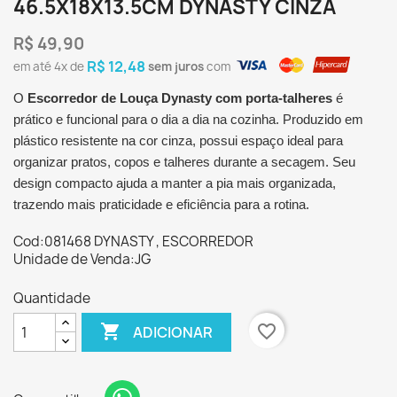
46.5X18X13.5CM DYNASTY CINZA
R$ 49,90
R$ 12,48
em até
4x
de
sem juros
com
O
Escorredor de Louça Dynasty com porta-talheres
é
prático e funcional para o dia a dia na cozinha. Produzido em
plástico resistente na cor cinza, possui espaço ideal para
organizar pratos, copos e talheres durante a secagem. Seu
design compacto ajuda a manter a pia mais organizada,
trazendo mais praticidade e eficiência para a rotina.
Cod:081468 DYNASTY , ESCORREDOR
Unidade de Venda:JG
Quantidade

favorite_border
ADICIONAR