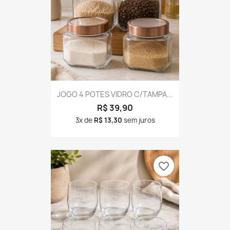
JOGO 4 POTES VIDRO C/TAMPA...
R$ 39,90
3x de
R$ 13,30
sem juros
favorite_border