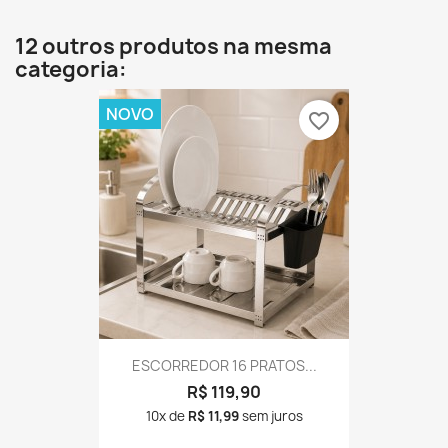
12 outros produtos na mesma
categoria:
NOVO
favorite_border
ESCORREDOR 16 PRATOS...
R$ 119,90
10x de
R$ 11,99
sem juros