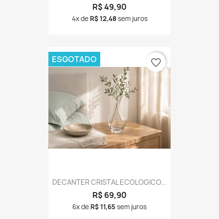
R$ 49,90
4x de
R$ 12,48
sem juros
ESGOTADO
favorite_border
DECANTER CRISTAL ECOLOGICO...
R$ 69,90
6x de
R$ 11,65
sem juros