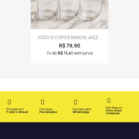
JOGO 6 COPOS BAIXOS JAZZ...
R$ 79,90
7x de
R$ 11,41
sem juros
Site Seguro
Entrega em
Compras
Compre pelo
Para suas
Todo o Brasil
Parceladas
WhatsApp
compras