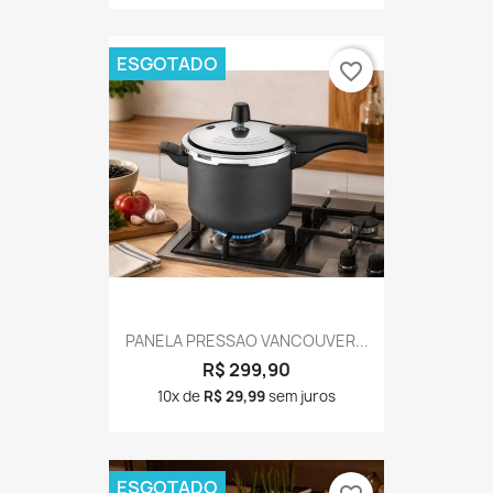
ESGOTADO
favorite_border
PANELA PRESSAO VANCOUVER...
R$ 299,90
10x de
R$ 29,99
sem juros
ESGOTADO