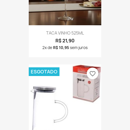
TACA VINHO 525ML
R$ 21,90
2x de
R$ 10,95
sem juros
ESGOTADO
favorite_border