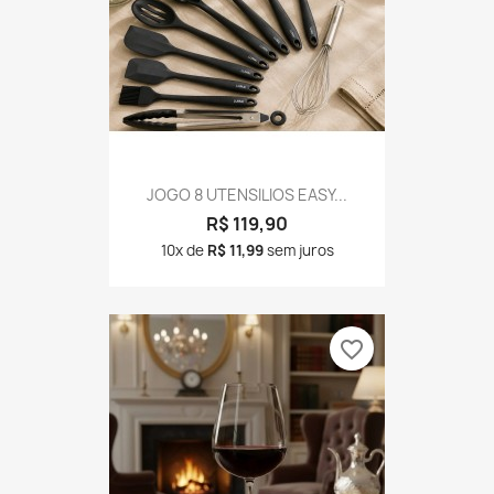
JOGO 8 UTENSILIOS EASY...
R$ 119,90
10x de
R$ 11,99
sem juros
favorite_border