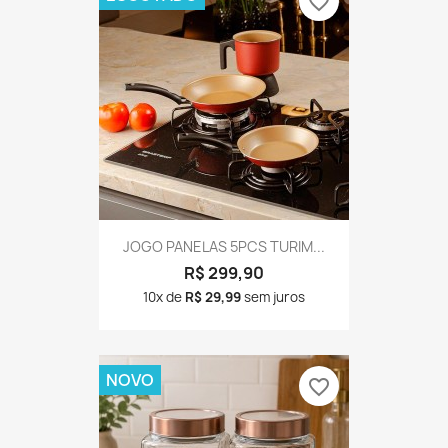
favorite_border
JOGO PANELAS 5PCS TURIM...
R$ 299,90
10x de
R$ 29,99
sem juros
NOVO
favorite_border