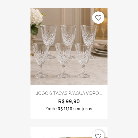
favorite_border
JOGO 6 TACAS P/AGUA VIDRO...
R$ 99,90
9x de
R$ 11,10
sem juros
favorite_border