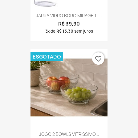
JARRA VIDRO BORO MIRAGE 1L...
R$ 39,90
3x de
R$ 13,30
sem juros
ESGOTADO
favorite_border
JOGO 2 BOWLS VITRISSIMO...