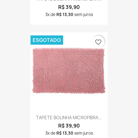
R$ 39,90
3x de
R$ 13,30
sem juros
ESGOTADO
favorite_border
TAPETE BOLINHA MICROFIBRA...
R$ 39,90
3x de
R$ 13,30
sem juros