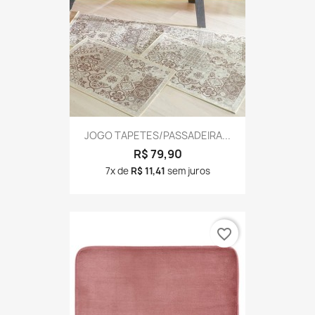
JOGO TAPETES/PASSADEIRA...
R$ 79,90
7x de
R$ 11,41
sem juros
favorite_border