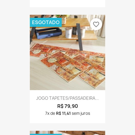
ESGOTADO
favorite_border
JOGO TAPETES/PASSADEIRA...
R$ 79,90
7x de
R$ 11,41
sem juros