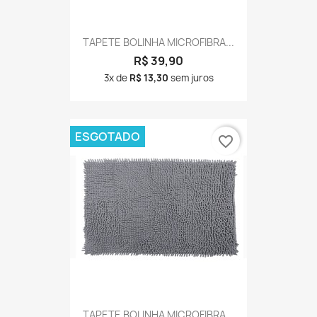
TAPETE BOLINHA MICROFIBRA...
R$ 39,90
3x de
R$ 13,30
sem juros
ESGOTADO
favorite_border
TAPETE BOLINHA MICROFIBRA...