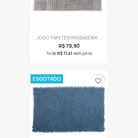
JOGO TAPETES/PASSADEIRA...
R$ 79,90
7x de
R$ 11,41
sem juros
ESGOTADO
favorite_border