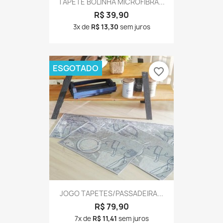
TAPETE BOLINHA MICROFIBRA...
R$ 39,90
3x de
R$ 13,30
sem juros
ESGOTADO
favorite_border
JOGO TAPETES/PASSADEIRA...
R$ 79,90
7x de
R$ 11,41
sem juros