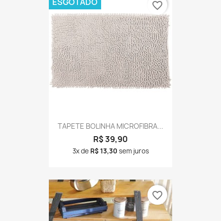
ESGOTADO
favorite_border
TAPETE BOLINHA MICROFIBRA...
R$ 39,90
3x de
R$ 13,30
sem juros
favorite_border