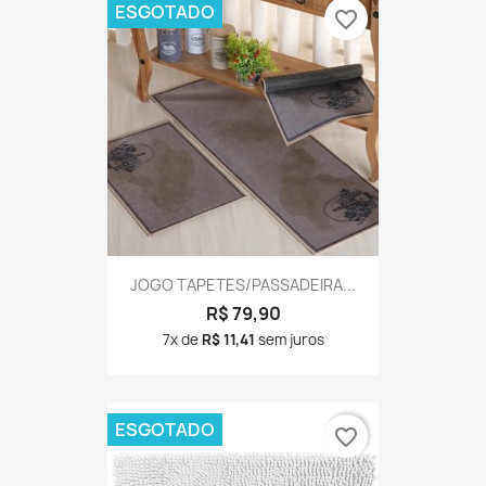
ESGOTADO
favorite_border
JOGO TAPETES/PASSADEIRA...
R$ 79,90
7x de
R$ 11,41
sem juros
ESGOTADO
favorite_border