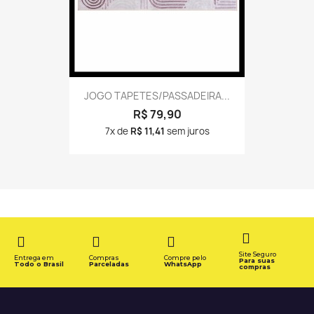
JOGO TAPETES/PASSADEIRA...
R$ 79,90
7x de
R$ 11,41
sem juros
Site Seguro
Entrega em
Compras
Compre pelo
Para suas
Todo o Brasil
Parceladas
WhatsApp
compras