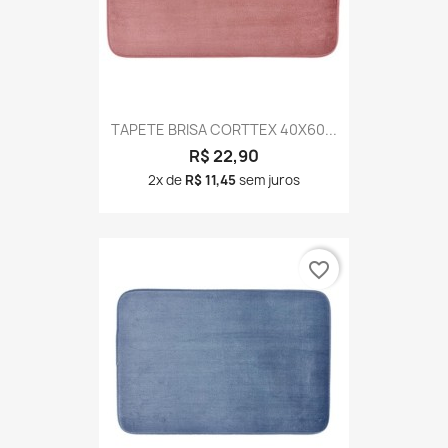
TAPETE BRISA CORTTEX 40X60...
R$ 22,90
2x de
R$ 11,45
sem juros
favorite_border