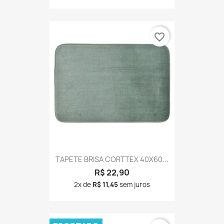
favorite_border
TAPETE BRISA CORTTEX 40X60...
R$ 22,90
2x de
R$ 11,45
sem juros