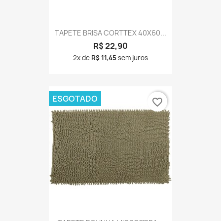
TAPETE BRISA CORTTEX 40X60...
R$ 22,90
2x de
R$ 11,45
sem juros
ESGOTADO
favorite_border