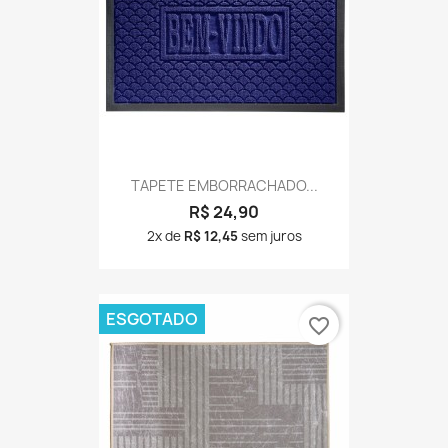
TAPETE EMBORRACHADO...
R$ 24,90
2x de
R$ 12,45
sem juros
ESGOTADO
favorite_border